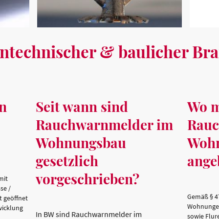
entechnischer & baulicher Br
n
Seit wann sind
Wo m
Rauchwarnmelder im
Rauc
Wohnungsbau
Woh
gesetzlich
ange
vorgeschrieben?
mit
se /
Gemäß § 4
 geöffnet
Wohnungen
wicklung
In BW sind Rauchwarnmelder im
sowie Flur