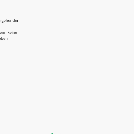
chgehender
enn keine
eben