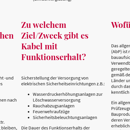
Zu welchem
Wofü
chen
Ziel/Zweck gibt es
Kabel mit
Das allge
(AbP) ist
Funktionserhalt?
bauaufsic
Verwendb
geregelt
gemäß de
cht -und
Sicherstellung der Versorgung von
Länder u
es
elektrischen Sicherheitseinrichtungen z.B.:
durch da
kenntlich
Wasserdruckerhöhungsanlagen zur
nen nach
Löschwasserversorgung
Ein allge
Rauchabzugsanlagen
Prüfzeugn
Feuerwehraufzüge
Bauproduk
Sicherheitsbeleuchtungsanlagen
deren Ver
tr.
erheblich
 bleiben,
Die Dauer des Funktionserhalts der