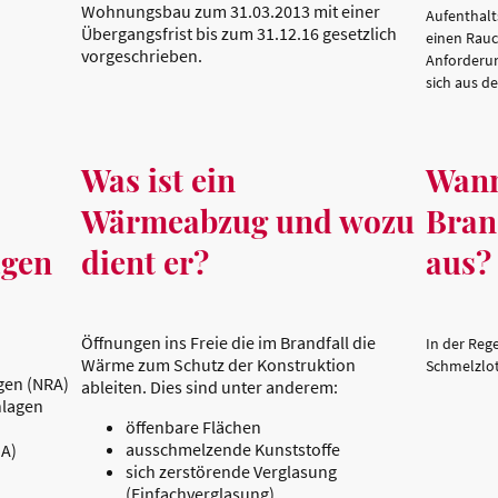
Wohnungsbau zum 31.03.2013 mit einer
Aufenthalt
Übergangsfrist bis zum 31.12.16 gesetzlich
einen Rau
vorgeschrieben.
Anforderu
sich aus d
Was ist ein
Wann
Wärmeabzug und wozu
Bran
gen
dient er?
aus?
Öffnungen ins Freie die im Brandfall die
In der Reg
Wärme zum Schutz der Konstruktion
Schmelzlot
gen (NRA)
ableiten. Dies sind unter anderem:
lagen
öffenbare Flächen
ausschmelzende Kunststoffe
A)
sich zerstörende Verglasung
(Einfachverglasung)