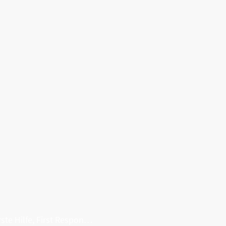
Erste Hilfe, First Responder, Rettung ...