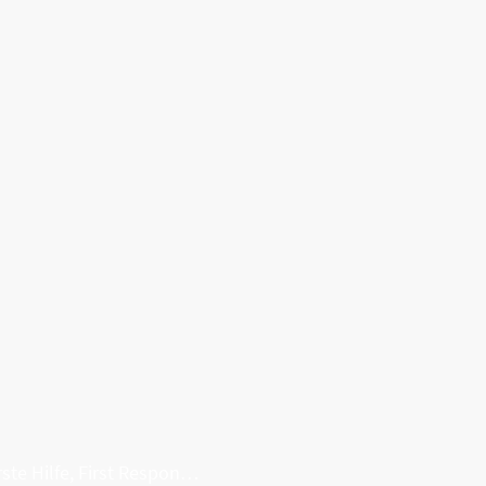
Erste Hilfe, First Responder, Rettung ...