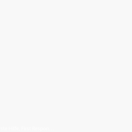
Erste Hilfe, First Responder, Rettung ...