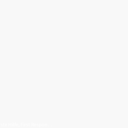
Erste Hilfe, First Responder, Rettung ...