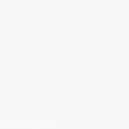
Erste Hilfe, First Responder, Rettung ...