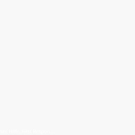
Erste Hilfe, First Responder, Rettung ...