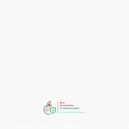
en
Vorgehensweise
Defibrillatoren & Zubehör