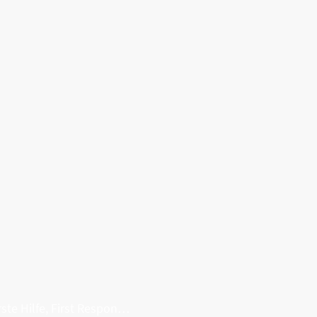
Erste Hilfe, First Responder, Rettung ...