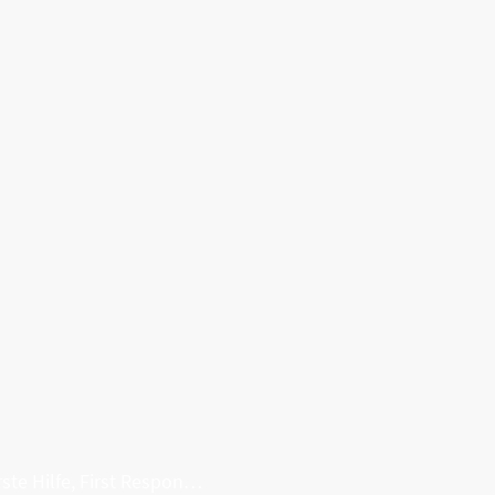
Erste Hilfe, First Responder, Rettung ...