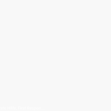
Erste Hilfe, First Responder, Rettung ...