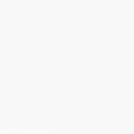
Erste Hilfe, First Responder, Rettung ...