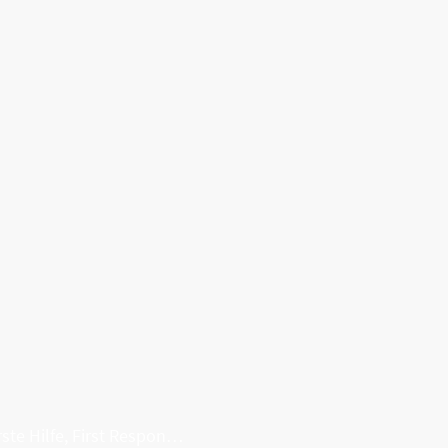
Erste Hilfe, First Responder, Rettung ...