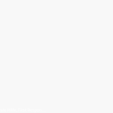
Erste Hilfe, First Responder, Rettung ...