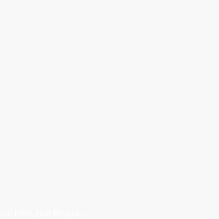
Erste Hilfe, First Responder, Rettung ...