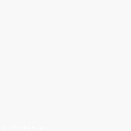
Erste Hilfe, First Responder, Rettung ...