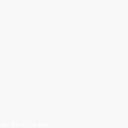
Erste Hilfe, First Responder, Rettung ...