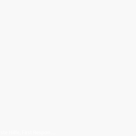
Erste Hilfe, First Responder, Rettung ...