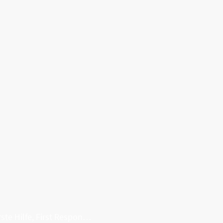
Erste Hilfe, First Responder, Rettung ...