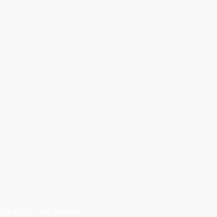
Erste Hilfe, First Responder, Rettung ...