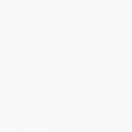
Erste Hilfe, First Responder, Rettung ...