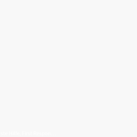
Erste Hilfe, First Responder, Rettung ...