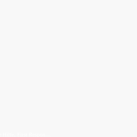
Erste Hilfe, First Responder, Rettung ...