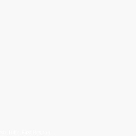
Erste Hilfe, First Responder, Rettung ...