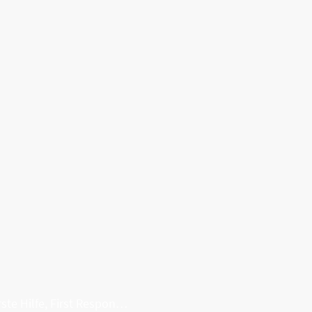
Erste Hilfe, First Responder, Rettung ...