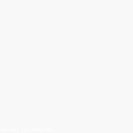
Erste Hilfe, First Responder, Rettung ...